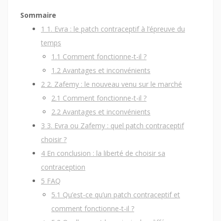
Sommaire
1
1. Evra : le patch contraceptif à l’épreuve du
temps
1.1
Comment fonctionne-t-il ?
1.2
Avantages et inconvénients
2
2. Zafemy : le nouveau venu sur le marché
2.1
Comment fonctionne-t-il ?
2.2
Avantages et inconvénients
3
3. Evra ou Zafemy : quel patch contraceptif
choisir ?
4
En conclusion : la liberté de choisir sa
contraception
5
FAQ
5.1
Qu’est-ce qu’un patch contraceptif et
comment fonctionne-t-il ?