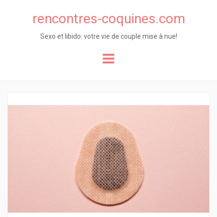
rencontres-coquines.com
Sexo et libido: votre vie de couple mise à nue!
Skip
to
content