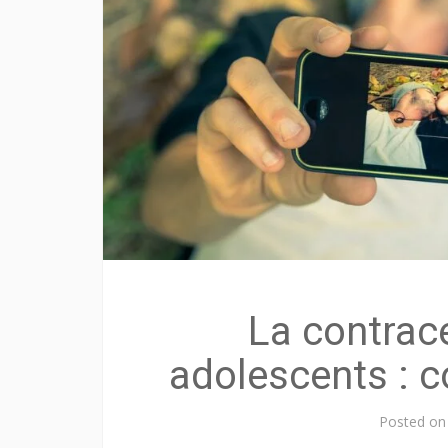
La contrac
adolescents : 
Posted o