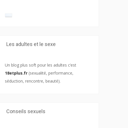
Les adultes et le sexe
Un blog plus soft pour les adultes c’est
18etplus.fr
(sexualité, performance,
séduction, rencontre, beauté).
Conseils sexuels