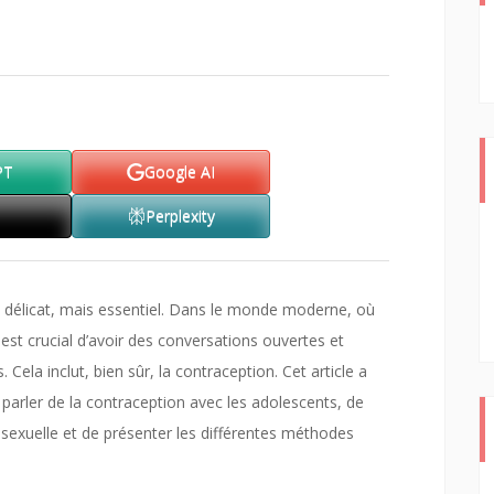
PT
Google AI
Perplexity
t délicat, mais essentiel. Dans le monde moderne, où
l est crucial d’avoir des conversations ouvertes et
 Cela inclut, bien sûr, la contraception. Cet article a
 parler de la contraception avec les adolescents, de
 sexuelle et de présenter les différentes méthodes