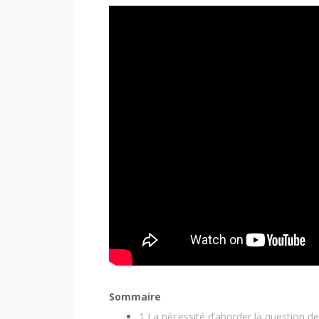
Sommaire
1
La nécessité d’aborder la question de