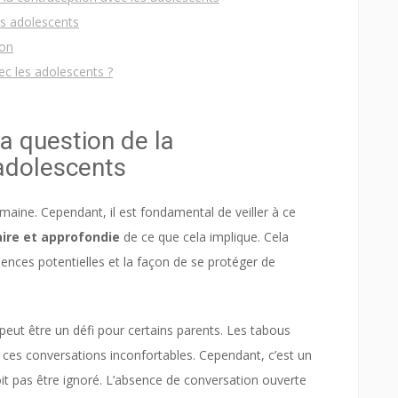
s adolescents
ion
c les adolescents ?
a question de la
 adolescents
umaine. Cependant, il est fondamental de veiller à ce
ire et approfondie
de ce que cela implique. Cela
ences potentielles et la façon de se protéger de
peut être un défi pour certains parents. Les tabous
 ces conversations inconfortables. Cependant, c’est un
it pas être ignoré. L’absence de conversation ouverte