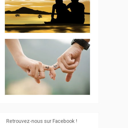
Retrouvez-nous sur Facebook !