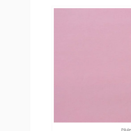
Pilul