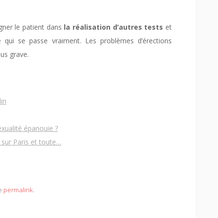
r le patient dans
la réalisation d’autres tests
et
qui se passe vraiment. Les problèmes d’érections
lus grave.
in
exualité épanouie ?
 sur Paris et toute…
he
permalink
.