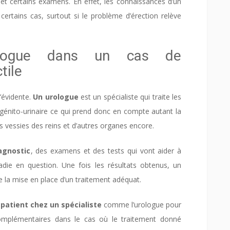
 et certains examens. En effet, les connaissances d’un
ertains cas, surtout si le problème d’érection relève
ologue dans un cas de
tile
vidente.
Un urologue
est un spécialiste qui traite les
génito-urinaire ce qui prend donc en compte autant la
des vessies des reins et d’autres organes encore.
agnostic
, des examens et des tests qui vont aider à
adie en question. Une fois les résultats obtenus, un
e la mise en place d’un traitement adéquat.
 patient chez un spécialiste
comme l’urologue pour
complémentaires dans le cas où le traitement donné