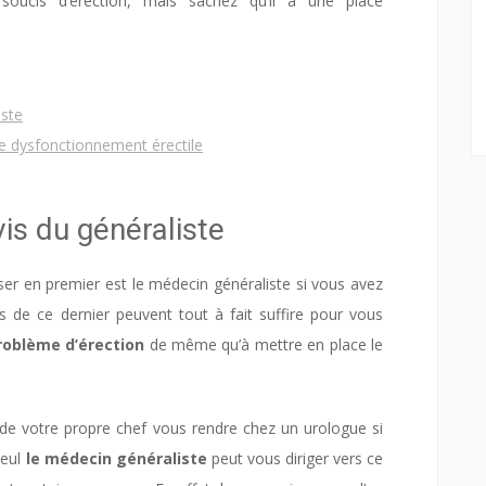
oucis d’érection, mais sachez qu’il a une place
iste
e dysfonctionnement érectile
vis du généraliste
 premier est le médecin généraliste si vous avez
s de ce dernier peuvent tout à fait suffire pour vous
roblème d’érection
de même qu’à mettre en place le
e propre chef vous rendre chez un urologue si
seul
le médecin généraliste
peut vous diriger vers ce