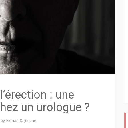
l’érection : une
chez un urologue ?
n
by
Florian & Justine